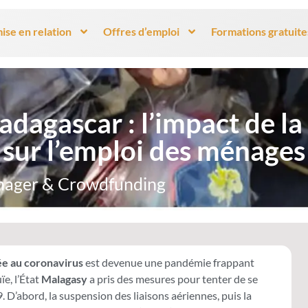
ise en relation
Offres d’emploi
Formations gratuite
adagascar : l’impact de l
sur l’emploi des ménages
nager & Crowdfunding
iée au coronavirus
est devenue une pandémie frappant
ïe, l’État
Malagasy
a pris des mesures pour tenter de se
D’abord, la suspension des liaisons aériennes, puis la