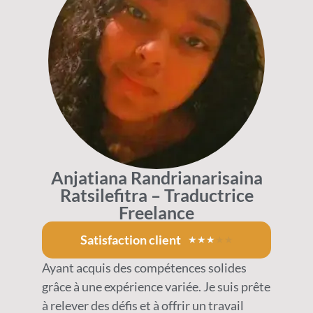
Anjatiana Randrianarisaina
Ratsilefitra – Traductrice
Freelance
Satisfaction client
★
★
★
★
★
Ayant acquis des compétences solides
grâce à une expérience variée. Je suis prête
à relever des défis et à offrir un travail